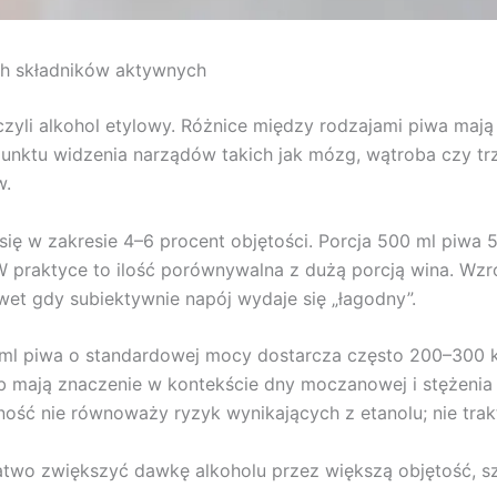
ych składników aktywnych
czyli alkohol etylowy. Różnice między rodzajami piwa maj
 punktu widzenia narządów takich jak mózg, wątroba czy trzu
w.
ię w zakresie 4–6 procent objętości. Porcja 500 ml piwa 5
W praktyce to ilość porównywalna z dużą porcją wina. Wzr
wet gdy subiektywnie napój wydaje się „łagodny”.
 ml piwa o standardowej mocy dostarcza często 200–300 k
ób mają znaczenie w kontekście dny moczanowej i stężeni
ość nie równoważy ryzyk wynikających z etanolu; nie trakt
atwo zwiększyć dawkę alkoholu przez większą objętość, szy