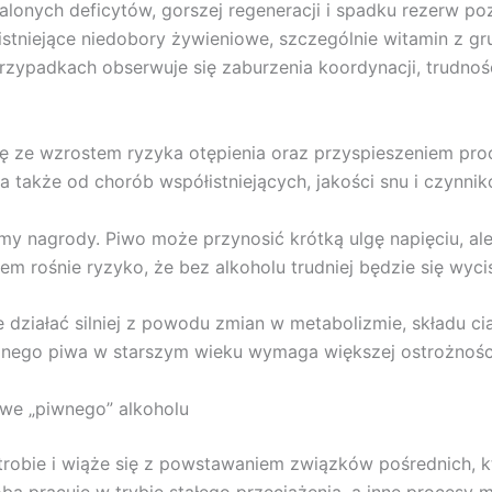
walonych deficytów, gorszej regeneracji i spadku rezerw 
łistniejące niedobory żywieniowe, szczególnie witamin z 
ypadkach obserwuje się zaburzenia koordynacji, trudności
ię ze wzrostem ryzyka otępienia oraz przyspieszeniem pr
, a także od chorób współistniejących, jakości snu i czyn
izmy nagrody. Piwo może przynosić krótką ulgę napięciu, a
em rośnie ryzyko, że bez alkoholu trudniej będzie się wyci
działać silniej z powodu zmian w metabolizmie, składu cia
anego piwa w starszym wieku wymaga większej ostrożności 
owe „piwnego” alkoholu
robie i wiąże się z powstawaniem związków pośrednich, kt
ba pracuje w trybie stałego przeciążenia, a inne procesy 