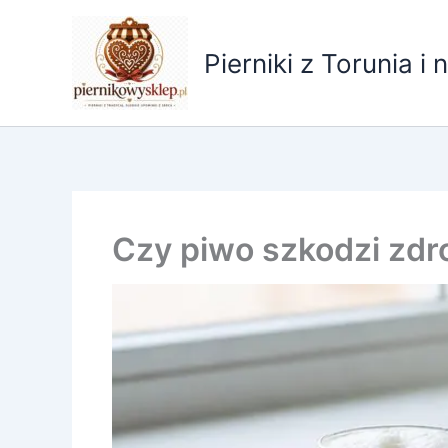
Przejdź
do
Pierniki z Torunia i 
treści
Czy piwo szkodzi zdr