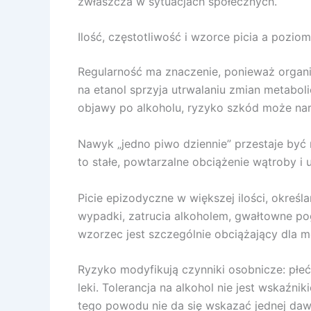
zwłaszcza w sytuacjach społecznych.
Ilość, częstotliwość i wzorce picia a pozi
Regularność ma znaczenie, ponieważ organi
na etanol sprzyja utrwalaniu zmian metabol
objawy po alkoholu, ryzyko szkód może nara
Nawyk „jedno piwo dziennie” przestaje być 
to stałe, powtarzalne obciążenie wątroby i 
Picie epizodyczne w większej ilości, określ
wypadki, zatrucia alkoholem, gwałtowne pog
wzorzec jest szczególnie obciążający dla mó
Ryzyko modyfikują czynniki osobnicze: płe
leki. Tolerancja na alkohol nie jest wskaź
tego powodu nie da się wskazać jednej dawk