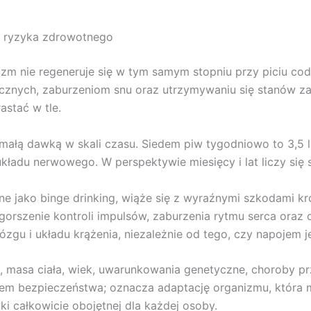
om ryzyka zdrowotnego
zm nie regeneruje się w tym samym stopniu przy piciu cod
icznych, zaburzeniom snu oraz utrzymywaniu się stanów za
stać w tle.
małą dawką w skali czasu. Siedem piw tygodniowo to 3,5 l
układu nerwowego. W perspektywie miesięcy i lat liczy się
ane jako binge drinking, wiąże się z wyraźnymi szkodami k
orszenie kontroli impulsów, zaburzenia rytmu serca oraz 
zgu i układu krążenia, niezależnie od tego, czy napojem j
ć, masa ciała, wiek, uwarunkowania genetyczne, choroby p
nikiem bezpieczeństwa; oznacza adaptację organizmu, która
i całkowicie obojętnej dla każdej osoby.