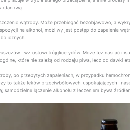
owodanową.
uszczenie wątroby. Może przebiegać bezobjawowo, a wykryw
pozycji na alkohol, możliwy jest postęp do zapalenia wątr
abolicznych.
uszczów i wzrostowi trójglicerydów. Może też nasilać insul
ogólne, które nie zależą od rodzaju piwa, lecz od dawki et
roby, po przebytych zapaleniach, w przypadku hemochro
y to także leków przeciwbólowych, uspokajających i nase
ą; samodzielne łączenie alkoholu z leczeniem bywa źródł