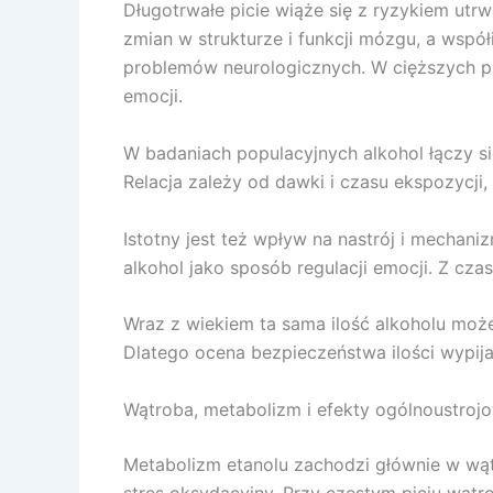
Długotrwałe picie wiąże się z ryzykiem utr
zmian w strukturze i funkcji mózgu, a wspó
problemów neurologicznych. W cięższych prz
emocji.
W badaniach populacyjnych alkohol łączy s
Relacja zależy od dawki i czasu ekspozycji
Istotny jest też wpływ na nastrój i mechan
alkohol jako sposób regulacji emocji. Z czas
Wraz z wiekiem ta sama ilość alkoholu może 
Dlatego ocena bezpieczeństwa ilości wypij
Wątroba, metabolizm i efekty ogólnoustroj
Metabolizm etanolu zachodzi głównie w wąt
stres oksydacyjny. Przy częstym piciu wątro