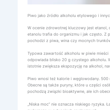
Piwo jako źródło alkoholu etylowego i inn
W ocenie zdrowotnej kluczowy jest etanol, 
etanolu trafia do organizmu i jak często. Z
pochodzi z piwa, wina czy mocnych trunkó
Typowa zawartość alkoholu w piwie mieści s
odpowiada blisko 20 g czystego alkoholu. 
istotnie zwiększa ekspozycję na alkohol, na
Piwo wnosi też kalorie i węglowodany. 500
Obecne są także puryny, które u części os
pochodzą związki bioaktywne, ale ich obecn
„Niska moc” nie oznacza niskiego ryzyka. Ł