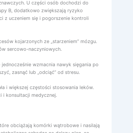
poznawczych. U części osób dochodzi do
grupy B, dodatkowo zwiększają ryzyko
 z uczeniem się i pogorszenie kontroli
ocesów kojarzonych ze „starzeniem” mózgu.
ników sercowo-naczyniowych.
le jednocześnie wzmacnia nawyk sięgania po
szyć, zasnąć lub „odciąć” od stresu.
ła i większej częstości stosowania leków.
i konsultacji medycznej.
óre obciążają komórki wątrobowe i nasilają
metaboliczne schodzą na dalszy plan, co