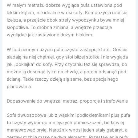
W małym metrażu dobrze wygląda pufa ustawiona pod
lekkim kątem, nie idealnie w osi sofy. Kompozycja robi się
lżejsza, a przejście obok strefy wypoczynku bywa mniej
kłopotliwe. To drobna zmiana, a wnętrze przestaje
wyglądać jak zastawione dużym blokiem.
W codziennym użyciu pufa często zastępuje fotel. Goście
siadają na niej chętniej, gdy stoi bliżej stolika i nie wygląda
jak „doklejka” do sofy. Przy czytaniu też się sprawdza, bo
można ją dosunąć tylko na chwilę, a potem odsunąć pod
ścianę. Takie rzeczy dzieją się same, bez specjalnego
planowania
Dopasowanie do wnętrza: metraż, proporcje i strefowanie
Sofa dwuosobowa lub z wąskimi podłokietnikami plus pufa
to częsty wybór do mniejszych pomieszczeń, bo łatwiej
manewrować bryłą. Narożnik wnosi jeden stały gabaryt, a
zestaw rozbija masę na dwa elementy. Przestawienie pufy