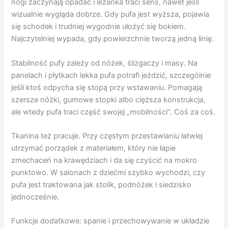
nogi zaczynają opadać i leżanka traci sens, nawet jeśli
wizualnie wygląda dobrze. Gdy pufa jest wyższa, pojawia
się schodek i trudniej wygodnie ułożyć się bokiem.
Najczytelniej wypada, gdy powierzchnie tworzą jedną linię.
Stabilność pufy zależy od nóżek, ślizgaczy i masy. Na
panelach i płytkach lekka pufa potrafi jeździć, szczególnie
jeśli ktoś odpycha się stopą przy wstawaniu. Pomagają
szersze nóżki, gumowe stopki albo cięższa konstrukcja,
ale wtedy pufa traci część swojej „mobilności”. Coś za coś.
Tkanina też pracuje. Przy częstym przestawianiu łatwiej
utrzymać porządek z materiałem, który nie łapie
zmechaceń na krawędziach i da się czyścić na mokro
punktowo. W salonach z dziećmi szybko wychodzi, czy
pufa jest traktowana jak stolik, podnóżek i siedzisko
jednocześnie.
Funkcje dodatkowe: spanie i przechowywanie w układzie