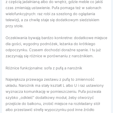
z częścią jadalnianą albo do wnętrz, gdzie meble co jakiś
czas zmieniają ustawienie. Pufa pomaga też w salonach
wielofunkcyjnych: raz robi za szezlong do oglądania
telewizji, a za chwilę staje się dodatkowym siedziskiem
przy stole.
Oczekiwania bywają bardzo konkretne: dodatkowe miejsce
dla gości, wygodny podnóżek, leżanka do krótkiego
odpoczynku. Czasem dochodzi doraźne spanie. I tu już
zaczynają się różnice w porównaniu z narożnikiem.
Różnice funkcjonalne: sofa z pufą a narożnik
Największa przewaga zestawu z pufą to zmienność
układu. Narożnik ma stały kształt L albo U i raz ustawiony
wyznacza komunikację w pomieszczeniu. Pufa pozwala
szybko „odkleić” dodatkowy moduł, żeby otworzyć
przejście do balkonu, zrobić miejsce na rozkładany stół
albo przestawić strefę wypoczynku pod inne źródło