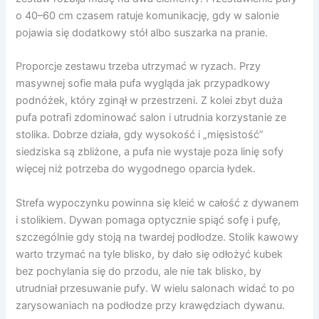
o 40–60 cm czasem ratuje komunikację, gdy w salonie
pojawia się dodatkowy stół albo suszarka na pranie.
Proporcje zestawu trzeba utrzymać w ryzach. Przy
masywnej sofie mała pufa wygląda jak przypadkowy
podnóżek, który zginął w przestrzeni. Z kolei zbyt duża
pufa potrafi zdominować salon i utrudnia korzystanie ze
stolika. Dobrze działa, gdy wysokość i „mięsistość”
siedziska są zbliżone, a pufa nie wystaje poza linię sofy
więcej niż potrzeba do wygodnego oparcia łydek.
Strefa wypoczynku powinna się kleić w całość z dywanem
i stolikiem. Dywan pomaga optycznie spiąć sofę i pufę,
szczególnie gdy stoją na twardej podłodze. Stolik kawowy
warto trzymać na tyle blisko, by dało się odłożyć kubek
bez pochylania się do przodu, ale nie tak blisko, by
utrudniał przesuwanie pufy. W wielu salonach widać to po
zarysowaniach na podłodze przy krawędziach dywanu.