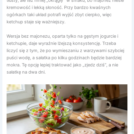
tłusty, ale też mniej „okrągły” w smaku, bo majonez niesie
kremowość i lekką słoność. Przy bardzo kwaśnych
ogórkach taki układ potrafi wyjść zbyt cierpko, więc
ketchup staje się ważniejszy.
Wersja bez majonezu, oparta tylko na gęstym jogurcie i
ketchupie, daje wyraźnie lżejszą konsystencję. Trzeba
liczyć się z tym, że po wymieszaniu z warzywami szybciej
puści wodę, a sałatka po kilku godzinach będzie bardziej
mokra. Tę opcję lepiej traktować jako „zjedz dziś”, a nie
sałatkę na dwa dni.