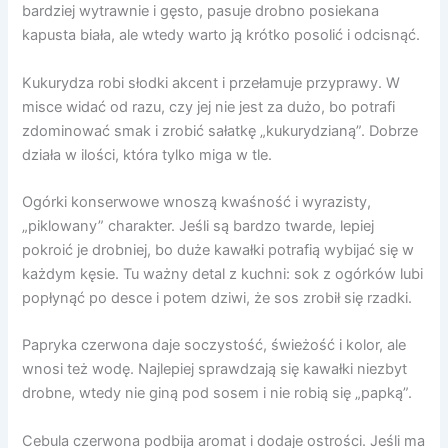
bardziej wytrawnie i gęsto, pasuje drobno posiekana
kapusta biała, ale wtedy warto ją krótko posolić i odcisnąć.
Kukurydza robi słodki akcent i przełamuje przyprawy. W
misce widać od razu, czy jej nie jest za dużo, bo potrafi
zdominować smak i zrobić sałatkę „kukurydzianą”. Dobrze
działa w ilości, która tylko miga w tle.
Ogórki konserwowe wnoszą kwaśność i wyrazisty,
„piklowany” charakter. Jeśli są bardzo twarde, lepiej
pokroić je drobniej, bo duże kawałki potrafią wybijać się w
każdym kęsie. Tu ważny detal z kuchni: sok z ogórków lubi
popłynąć po desce i potem dziwi, że sos zrobił się rzadki.
Papryka czerwona daje soczystość, świeżość i kolor, ale
wnosi też wodę. Najlepiej sprawdzają się kawałki niezbyt
drobne, wtedy nie giną pod sosem i nie robią się „papką”.
Cebula czerwona podbija aromat i dodaje ostrości. Jeśli ma