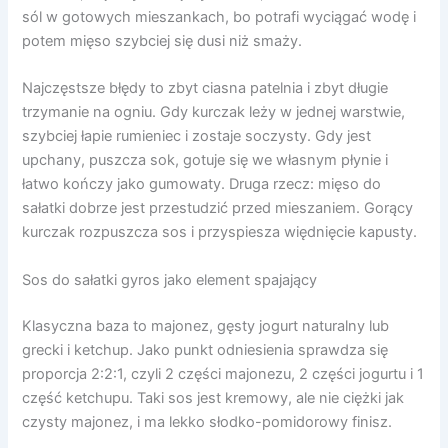
sól w gotowych mieszankach, bo potrafi wyciągać wodę i
potem mięso szybciej się dusi niż smaży.
Najczęstsze błędy to zbyt ciasna patelnia i zbyt długie
trzymanie na ogniu. Gdy kurczak leży w jednej warstwie,
szybciej łapie rumieniec i zostaje soczysty. Gdy jest
upchany, puszcza sok, gotuje się we własnym płynie i
łatwo kończy jako gumowaty. Druga rzecz: mięso do
sałatki dobrze jest przestudzić przed mieszaniem. Gorący
kurczak rozpuszcza sos i przyspiesza więdnięcie kapusty.
Sos do sałatki gyros jako element spajający
Klasyczna baza to majonez, gęsty jogurt naturalny lub
grecki i ketchup. Jako punkt odniesienia sprawdza się
proporcja 2:2:1, czyli 2 części majonezu, 2 części jogurtu i 1
część ketchupu. Taki sos jest kremowy, ale nie ciężki jak
czysty majonez, i ma lekko słodko-pomidorowy finisz.