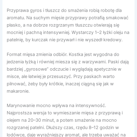
Przyprawa gyros i tłuszcz do smażenia robią robotę dla
aromatu. Na suchym mięsie przyprawy potrafią smakować
płasko, a na dobrze rozgrzanym tłuszczu otwierają się
mocniej i pachną intensywniej. Wystarczy 1–2 łyżki oleju na
patelnię, by kurczak nie przywarł i nie wyszedł kredowy.
Format mięsa zmienia odbiór. Kostka jest wygodna do
jedzenia łyżką i równiej miesza się z warzywami. Paski dają
bardziej „gyrosowe” odczucie i wyglądają apetycznie w
misce, ale łatwiej je przesuszyć. Przy paskach warto
pilnować, żeby były krótkie, inaczej ciągną się jak w
makaronie.
Marynowanie mocno wpływa na intensywność.
Najprostsza wersja to wymieszanie mięsa z przyprawą i
olejem na 20–30 minut, a potem smażenie na mocno
rozgrzanej patelni. Dłuższy czas, rzędu 8–12 godzin w
lodówce, daje wyraźniejszy aromat, ale trzeba uważać na