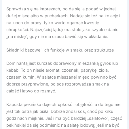
Sprawdza się na imprezach, bo da się ją podać w jednej
dużej misce albo w pucharkach. Nadaje się też na kolację i
na lunch do pracy, tylko warto ogarnąć kwestię
chrupkości. Najczęściej ląduje na stole jako szybkie danie
„na miskę”, gdy nie ma czasu bawić się w układanie.
Składniki bazowe i ich funkcje w smaku oraz strukturze
Dominantą jest kurczak doprawiony mieszanką gyros lub
kebab. To on niesie aromat: czosnek, paprykę, zioła,
czasem kumin. W sałatce mieszanej mięso powinno być
dobrze przyprawione, bo sos rozprowadza smak na
całość i łatwo go rozmyć.
Kapusta pekińska daje chrupkość i objętość, a do tego nie
jest tak ostra jak biała. Dobrze znosi sos, choć po kilku
godzinach mięknie. Jeśli ma być bardziej „sałatowo”, część
pekińskiej da się podmienić na sałatę lodową; jeśli ma być