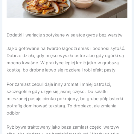
Dodatki i wariacje spotykane w sałatce gyros bez warstw
Jajko gotowane na twardo łagodzi smak i podnosi sytość.
Dobrze działa, gdy mięso wyszło ostre albo gdy ogórki są
mocno kwaśne. W praktyce lepiej kroić jajko w grubszą
kostkę, bo drobne łatwo się rozciera i robi efekt pasty.
Por zamiast cebuli daje inny aromat i mniej ostrości,
szczególnie gdy użyje się jasnej części. Do sałatki
mieszanej pasuje cienko pokrojony, bo grube półplasterki
potrafią dominować teksturą. To drobiazg, ale zmienia
odbiór.
Ryż bywa traktowany jako baza zamiast części warzyw