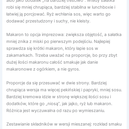
albo jako dodatek „na bardziej treściwo”. Wtedy sałatka
robi się mniej chrupiąca, bardziej stabilna w lunchboxie i
łatwiej ją porcjować. Ryż wchłania sos, więc warto go
dodawać przestudzony i suchy, nie kleisty.
Makaron to opcja imprezowa: zwiększa objętość, a sałatka
mniej znika z miski po pierwszym podejściu. Najlepiej
sprawdza się krótki makaron, który łapie sos w
zakamarkach. Trzeba uważać na proporcje, bo przy zbyt
dużej ilości makaronu całość smakuje jak danie
makaronowe z ogórkiem, a nie gyros.
Proporcje da się przesuwać w dwie strony. Bardziej
chrupiąca wersja ma więcej pekińskiej i papryki, mniej sosu.
Bardziej kremowa idzie w stronę większej ilości sosu i
dodatków, które go „niosą”, jak jajko, ryż lub makaron.
Różnica jest wyczuwalna od razu po wymieszaniu.
Zestawianie składników w wersji mieszanej: rozkład smaku