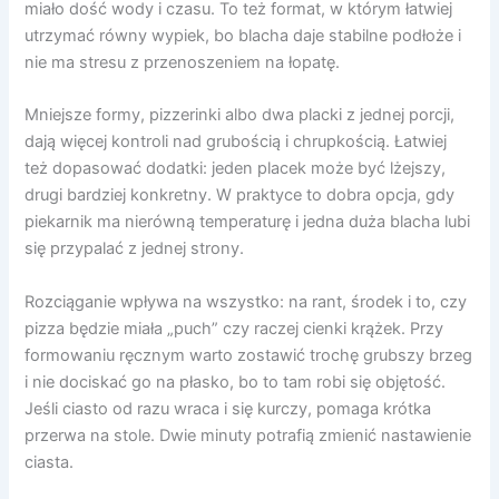
miało dość wody i czasu. To też format, w którym łatwiej
utrzymać równy wypiek, bo blacha daje stabilne podłoże i
nie ma stresu z przenoszeniem na łopatę.
Mniejsze formy, pizzerinki albo dwa placki z jednej porcji,
dają więcej kontroli nad grubością i chrupkością. Łatwiej
też dopasować dodatki: jeden placek może być lżejszy,
drugi bardziej konkretny. W praktyce to dobra opcja, gdy
piekarnik ma nierówną temperaturę i jedna duża blacha lubi
się przypalać z jednej strony.
Rozciąganie wpływa na wszystko: na rant, środek i to, czy
pizza będzie miała „puch” czy raczej cienki krążek. Przy
formowaniu ręcznym warto zostawić trochę grubszy brzeg
i nie dociskać go na płasko, bo to tam robi się objętość.
Jeśli ciasto od razu wraca i się kurczy, pomaga krótka
przerwa na stole. Dwie minuty potrafią zmienić nastawienie
ciasta.