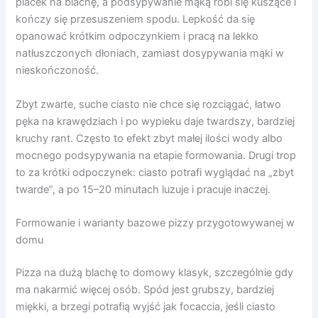
placek na blachę, a podsypywanie mąką robi się kuszące i
kończy się przesuszeniem spodu. Lepkość da się
opanować krótkim odpoczynkiem i pracą na lekko
natłuszczonych dłoniach, zamiast dosypywania mąki w
nieskończoność.
Zbyt zwarte, suche ciasto nie chce się rozciągać, łatwo
pęka na krawędziach i po wypieku daje twardszy, bardziej
kruchy rant. Często to efekt zbyt małej ilości wody albo
mocnego podsypywania na etapie formowania. Drugi trop
to za krótki odpoczynek: ciasto potrafi wyglądać na „zbyt
twarde”, a po 15–20 minutach luzuje i pracuje inaczej.
Formowanie i warianty bazowe pizzy przygotowywanej w
domu
Pizza na dużą blachę to domowy klasyk, szczególnie gdy
ma nakarmić więcej osób. Spód jest grubszy, bardziej
miękki, a brzegi potrafią wyjść jak focaccia, jeśli ciasto