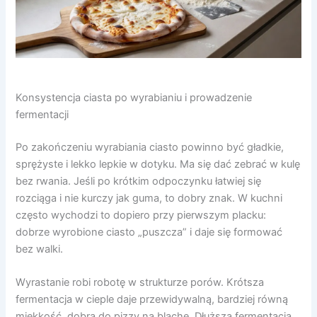
Konsystencja ciasta po wyrabianiu i prowadzenie
fermentacji
Po zakończeniu wyrabiania ciasto powinno być gładkie,
sprężyste i lekko lepkie w dotyku. Ma się dać zebrać w kulę
bez rwania. Jeśli po krótkim odpoczynku łatwiej się
rozciąga i nie kurczy jak guma, to dobry znak. W kuchni
często wychodzi to dopiero przy pierwszym placku:
dobrze wyrobione ciasto „puszcza” i daje się formować
bez walki.
Wyrastanie robi robotę w strukturze porów. Krótsza
fermentacja w cieple daje przewidywalną, bardziej równą
miękkość, dobrą do pizzy na blachę. Dłuższa fermentacja,