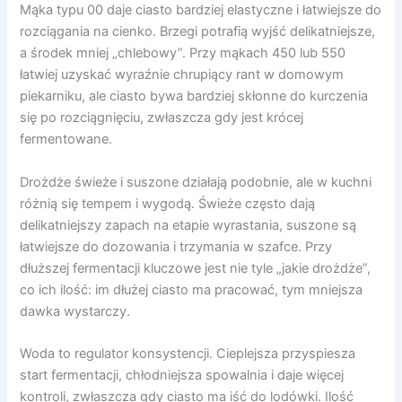
Mąka typu 00 daje ciasto bardziej elastyczne i łatwiejsze do
rozciągania na cienko. Brzegi potrafią wyjść delikatniejsze,
a środek mniej „chlebowy”. Przy mąkach 450 lub 550
łatwiej uzyskać wyraźnie chrupiący rant w domowym
piekarniku, ale ciasto bywa bardziej skłonne do kurczenia
się po rozciągnięciu, zwłaszcza gdy jest krócej
fermentowane.
Drożdże świeże i suszone działają podobnie, ale w kuchni
różnią się tempem i wygodą. Świeże często dają
delikatniejszy zapach na etapie wyrastania, suszone są
łatwiejsze do dozowania i trzymania w szafce. Przy
dłuższej fermentacji kluczowe jest nie tyle „jakie drożdże”,
co ich ilość: im dłużej ciasto ma pracować, tym mniejsza
dawka wystarczy.
Woda to regulator konsystencji. Cieplejsza przyspiesza
start fermentacji, chłodniejsza spowalnia i daje więcej
kontroli, zwłaszcza gdy ciasto ma iść do lodówki. Ilość