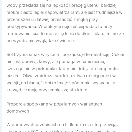
wody przekłada się na lepkość i pracę glutenu: bardziej
mokre ciasto lepiej napowietrza rant, ale jest trudniejsze w
przenoszeniu i łatwiej przesadzić z mąką przy
podsypywaniu. W praktyce najczęściej widać to przy
formowaniu: ciasto może się kleić do dłoni i blatu, mimo że
po wyrabianiu wyglądało świetnie.
Sól trzyma smak w ryzach i porządkuje fermentację. Cukier
nie jest obowiązkowy, ale pomaga w rumienieniu,
szczególnie w piekarniku, który nie dobija do temperatur
pizzerii. Oliwa zmiękcza środek, ułatwia rozciąganie i w
wersji „na blachę” robi różnicę: spód mniej wysycha, a
krawędzie mają przyjemniejszą strukturę.
Proporcje spotykane w popularnych wariantach
domowych
W domowych przepisach na Lidlomixa często przewijają
się porcje z 500 g mąki jako baza. Woda pojawia się w