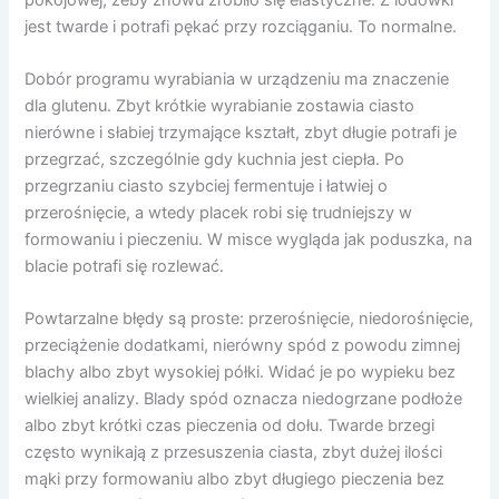
jest twarde i potrafi pękać przy rozciąganiu. To normalne.
Dobór programu wyrabiania w urządzeniu ma znaczenie
dla glutenu. Zbyt krótkie wyrabianie zostawia ciasto
nierówne i słabiej trzymające kształt, zbyt długie potrafi je
przegrzać, szczególnie gdy kuchnia jest ciepła. Po
przegrzaniu ciasto szybciej fermentuje i łatwiej o
przerośnięcie, a wtedy placek robi się trudniejszy w
formowaniu i pieczeniu. W misce wygląda jak poduszka, na
blacie potrafi się rozlewać.
Powtarzalne błędy są proste: przerośnięcie, niedorośnięcie,
przeciążenie dodatkami, nierówny spód z powodu zimnej
blachy albo zbyt wysokiej półki. Widać je po wypieku bez
wielkiej analizy. Blady spód oznacza niedogrzane podłoże
albo zbyt krótki czas pieczenia od dołu. Twarde brzegi
często wynikają z przesuszenia ciasta, zbyt dużej ilości
mąki przy formowaniu albo zbyt długiego pieczenia bez