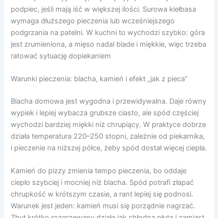
podpiec, jeśli mają iść w większej ilości. Surowa kiełbasa
wymaga dłuższego pieczenia lub wcześniejszego
podgrzania na patelni. W kuchni to wychodzi szybko: góra
jest zrumieniona, a mięso nadal blade i miękkie, więc trzeba
ratować sytuację dopiekaniem
Warunki pieczenia: blacha, kamień i efekt „jak z pieca”
Blacha domowa jest wygodna i przewidywalna. Daje równy
wypiek i lepiej wybacza grubsze ciasto, ale spód częściej
wychodzi bardziej miękki niż chrupiący. W praktyce dobrze
działa temperatura 220–250 stopni, zależnie od piekarnika,
i pieczenie na niższej półce, żeby spód dostał więcej ciepła.
Kamień do pizzy zmienia tempo pieczenia, bo oddaje
ciepło szybciej i mocniej niż blacha. Spód potrafi złapać
chrupkość w krótszym czasie, a rant lepiej się podnosi.
Warunek jest jeden: kamień musi się porządnie nagrzać.
Zbyt krótko rozgrzewany działa jak chłodna płyta i zamiast