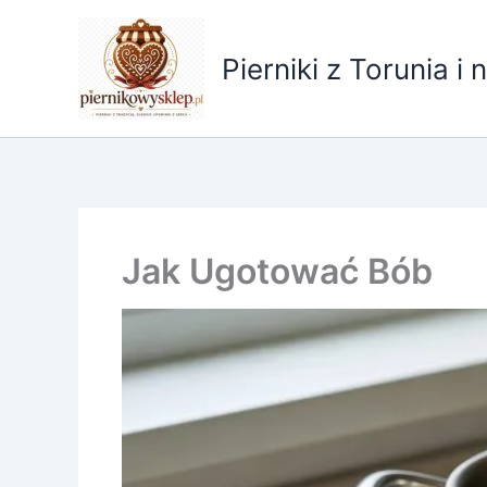
Przejdź
do
Pierniki z Torunia i 
treści
Jak Ugotować Bób