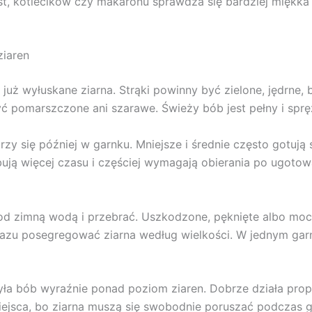
st, kotlecików czy makaronu sprawdza się bardziej miękka 
ziaren
o już wyłuskane ziarna. Strąki powinny być zielone, jędrne,
yć pomarszczone ani szarawe. Świeży bób jest pełny i sprę
y się później w garnku. Mniejsze i średnie często gotują si
ują więcej czasu i częściej wymagają obierania po ugotowa
 zimną wodą i przebrać. Uszkodzone, pęknięte albo mocno
razu posegregować ziarna według wielkości. W jednym garn
ryła bób wyraźnie ponad poziom ziaren. Dobrze działa propo
iejsca, bo ziarna muszą się swobodnie poruszać podczas 