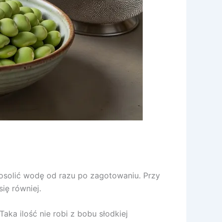
 posolić wodę od razu po zagotowaniu. Przy
ię równiej.
aka ilość nie robi z bobu słodkiej