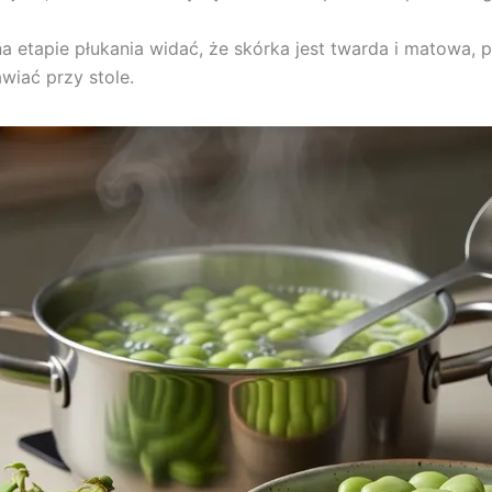
ż na etapie płukania widać, że skórka jest twarda i matowa
wiać przy stole.