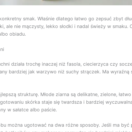
o konkretny smak. Właśnie dlatego łatwo go zepsuć zbyt 
 ale nie mączysty, lekko słodki i nadal świeży w smaku. C
 albo obiadu.
ni
uchni działa trochę inaczej niż fasola, ciecierzyca czy so
any bardziej jak warzywo niż suchy strączek. Ma wyraźną 
lepszą strukturę. Młode ziarna są delikatne, zielone, łatwo
gotowaniu skórka staje się twardsza i bardziej wyczuwalna
any w sałatce albo paście.
bu można ugotować na dwa różne sposoby. Jeśli ma być pr