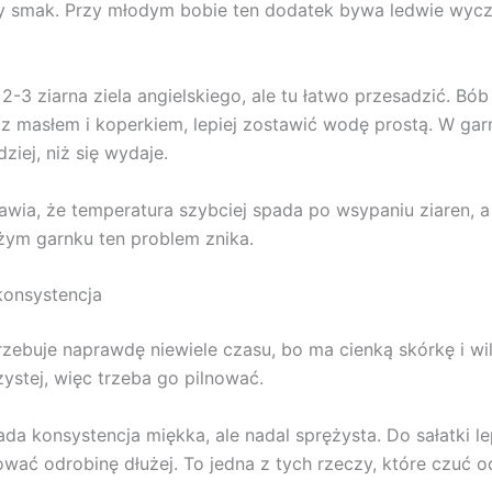
lny smak. Przy młodym bobie ten dodatek bywa ledwie wycz
 2-3 ziarna ziela angielskiego, ale tu łatwo przesadzić. Bó
 masłem i koperkiem, lepiej zostawić wodę prostą. W garn
ziej, niż się wydaje.
awia, że temperatura szybciej spada po wsypaniu ziaren, a
żym garnku ten problem znika.
konsystencja
zebuje naprawdę niewiele czasu, bo ma cienką skórkę i wi
zystej, więc trzeba go pilnować.
a konsystencja miękka, ale nadal sprężysta. Do sałatki lep
wać odrobinę dłużej. To jedna z tych rzeczy, które czuć o