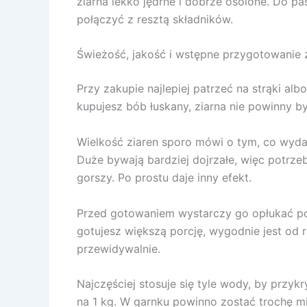
ziarna lekko jędrne i dobrze osolone. Do pa
połączyć z resztą składników.
Świeżość, jakość i wstępne przygotowanie 
Przy zakupie najlepiej patrzeć na strąki alb
kupujesz bób łuskany, ziarna nie powinny b
Wielkość ziaren sporo mówi o tym, co wydarz
Duże bywają bardziej dojrzałe, więc potrzeb
gorszy. Po prostu daje inny efekt.
Przed gotowaniem wystarczy go opłukać pod
gotujesz większą porcję, wygodnie jest od 
przewidywalnie.
Najczęściej stosuje się tyle wody, by przyk
na 1 kg. W garnku powinno zostać trochę m