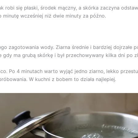
 robi się płaski, środek mączny, a skórka zaczyna odstaw
go minutę wcześniej niż dwie minuty za późno.
o zagotowania wody. Ziarna średnie i bardziej dojrzałe po
ie gdy ma grubą skórkę i był przechowywany kilka dni po z
co. Po 4 minutach warto wyjąć jedno ziarno, lekko przest
próbowania. W kuchni z bobem to działa najlepiej.