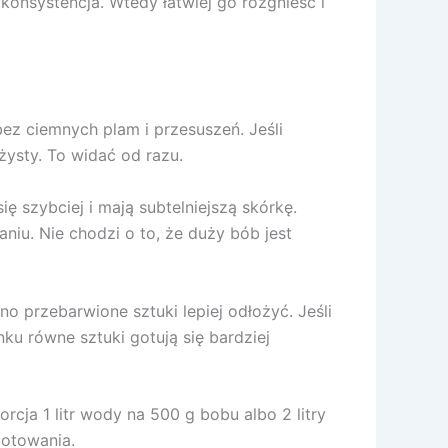
konsystencja. Wtedy łatwiej go rozgnieść i
 bez ciemnych plam i przesuszeń. Jeśli
żysty. To widać od razu.
ę szybciej i mają subtelniejszą skórkę.
niu. Nie chodzi o to, że duży bób jest
 przebarwione sztuki lepiej odłożyć. Jeśli
ku równe sztuki gotują się bardziej
rcja 1 litr wody na 500 g bobu albo 2 litry
gotowania.