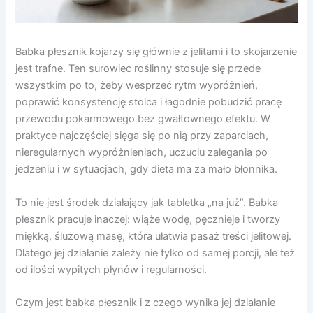
Babka płesznik kojarzy się głównie z jelitami i to skojarzenie
jest trafne. Ten surowiec roślinny stosuje się przede
wszystkim po to, żeby wesprzeć rytm wypróżnień,
poprawić konsystencję stolca i łagodnie pobudzić pracę
przewodu pokarmowego bez gwałtownego efektu. W
praktyce najczęściej sięga się po nią przy zaparciach,
nieregularnych wypróżnieniach, uczuciu zalegania po
jedzeniu i w sytuacjach, gdy dieta ma za mało błonnika.
To nie jest środek działający jak tabletka „na już”. Babka
płesznik pracuje inaczej: wiąże wodę, pęcznieje i tworzy
miękką, śluzową masę, która ułatwia pasaż treści jelitowej.
Dlatego jej działanie zależy nie tylko od samej porcji, ale też
od ilości wypitych płynów i regularności.
Czym jest babka płesznik i z czego wynika jej działanie