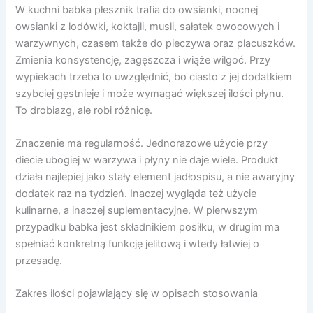
W kuchni babka płesznik trafia do owsianki, nocnej
owsianki z lodówki, koktajli, musli, sałatek owocowych i
warzywnych, czasem także do pieczywa oraz placuszków.
Zmienia konsystencję, zagęszcza i wiąże wilgoć. Przy
wypiekach trzeba to uwzględnić, bo ciasto z jej dodatkiem
szybciej gęstnieje i może wymagać większej ilości płynu.
To drobiazg, ale robi różnicę.
Znaczenie ma regularność. Jednorazowe użycie przy
diecie ubogiej w warzywa i płyny nie daje wiele. Produkt
działa najlepiej jako stały element jadłospisu, a nie awaryjny
dodatek raz na tydzień. Inaczej wygląda też użycie
kulinarne, a inaczej suplementacyjne. W pierwszym
przypadku babka jest składnikiem posiłku, w drugim ma
spełniać konkretną funkcję jelitową i wtedy łatwiej o
przesadę.
Zakres ilości pojawiający się w opisach stosowania