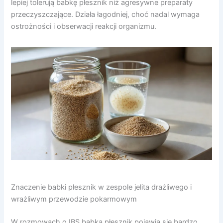
lepiej tolerują babkę płesznik niż agresywne preparaty
przeczyszczające. Działa łagodniej, choć nadal wymaga
ostrożności i obserwacji reakcji organizmu.
Znaczenie babki płesznik w zespole jelita drażliwego i
wrażliwym przewodzie pokarmowym
W rozmowach o IBS babka płesznik pojawia się bardzo