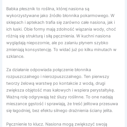
Babka płesznik to roślina, której nasiona są
wykorzystywane jako źródło błonnika pokarmowego. W
sklepach i aptekach trafia się zarówno całe nasiona, jak i
ich łuski. Obie formy mają zdolność wiązania wody, choć
różnią się strukturą i siłą pęcznienia. W kuchni nasiona
wyglądają niepozornie, ale po zalaniu płynem szybko
zmieniają konsystencję. To widać już po kilku minutach w
szklance.
Za działanie odpowiada połączenie błonnika
rozpuszczalnego i nierozpuszczalnego. Ten pierwszy
tworzy żelową warstwę po kontakcie z wodą, drugi
zwiększa objętość mas kałowych i wspiera perystaltykę.
Ważną rolę odgrywają też śluzy roślinne. To one nadają
mieszance gęstość i sprawiają, że treść jelitowa przesuwa
się łagodniej, bez efektu silnego drażnienia ściany jelita.
Pęcznienie to klucz. Nasiona mogą zwiększyć swoją