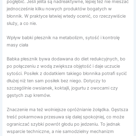
pogłębić. Jeśli jelita są nadreaktywne, lepiej też nie mieszać
jednocześnie kilku nowych produktów bogatych w
błonnik. W praktyce łatwiej wtedy ocenić, co rzeczywiście
służy, a co nie.
Wpływ babki płesznik na metabolizm, sytość i kontrolę
masy ciała
Babka płesznik bywa dodawana do diet redukcyjnych, bo
po połączeniu z wodą zwiększa objętość i daje uczucie
sytości. Posiłek z dodatkiem takiego błonnika potrafi sycić
dłużej niż ten sam posiłek bez niego. Dotyczy to
szczególnie owsianek, koktajli, jogurtu z owocami czy
gęstych zup kremów.
Znaczenie ma też wolniejsze opróżnianie żołądka. Gęstsza
treść pokarmowa przesuwa się dalej spokojniej, co może
ograniczać szybki powrót głodu po jedzeniu. To jednak
wsparcie techniczne, a nie samodzielny mechanizm