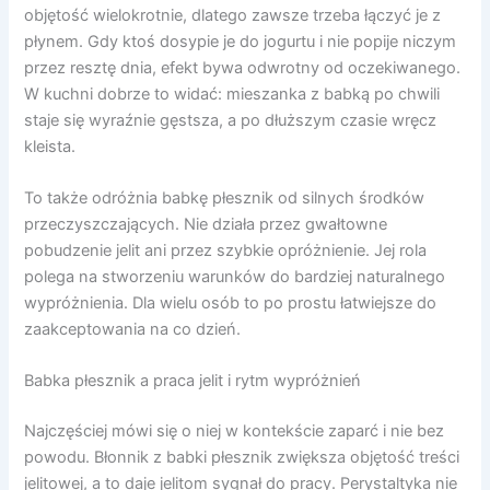
objętość wielokrotnie, dlatego zawsze trzeba łączyć je z
płynem. Gdy ktoś dosypie je do jogurtu i nie popije niczym
przez resztę dnia, efekt bywa odwrotny od oczekiwanego.
W kuchni dobrze to widać: mieszanka z babką po chwili
staje się wyraźnie gęstsza, a po dłuższym czasie wręcz
kleista.
To także odróżnia babkę płesznik od silnych środków
przeczyszczających. Nie działa przez gwałtowne
pobudzenie jelit ani przez szybkie opróżnienie. Jej rola
polega na stworzeniu warunków do bardziej naturalnego
wypróżnienia. Dla wielu osób to po prostu łatwiejsze do
zaakceptowania na co dzień.
Babka płesznik a praca jelit i rytm wypróżnień
Najczęściej mówi się o niej w kontekście zaparć i nie bez
powodu. Błonnik z babki płesznik zwiększa objętość treści
jelitowej, a to daje jelitom sygnał do pracy. Perystaltyka nie